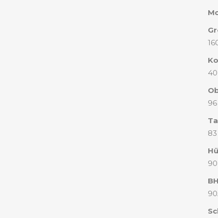
Mo
Gr
16
Ko
40
Ob
96
Tai
83
Hü
90
BH
90
Sc