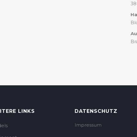
38
Ha
Bl
Au
Br
ITERE LINKS
DATENSCHUTZ
Impressum
els