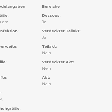
delangaben
Bereiche
öße:
Dessous:
0 cm
Ja
nfektion:
Verdeckter Teilakt:
Ja
erweite:
Teilakt:
Nein
lle:
Verdeckter Akt:
Nein
fte:
Akt:
Nein
:
A
huhgröße: