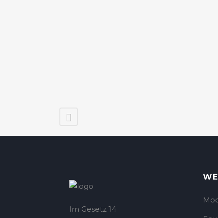
WE
Mod
Im Gesetz 14