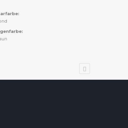
arfarbe:
ond
genfarbe:
aun